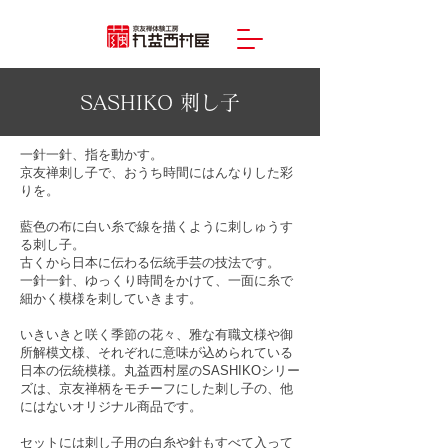
SASHIKO 刺し子
一針一針、指を動かす。
京友禅刺し子で、おうち時間にはんなりした彩
りを。
藍色の布に白い糸で線を描くように刺しゅうす
る刺し子。
古くから日本に伝わる伝統手芸の技法です。
一針一針、ゆっくり時間をかけて、一面に糸で
細かく模様を刺していきます。
いきいきと咲く季節の花々、雅な有職文様や御
所解模文様、それぞれに意味が込められている
日本の伝統模様。丸益西村屋のSASHIKOシリー
ズは、京友禅柄をモチーフにした刺し子の、他
にはないオリジナル商品です。
セットには刺し子用の白糸や針もすべて入って