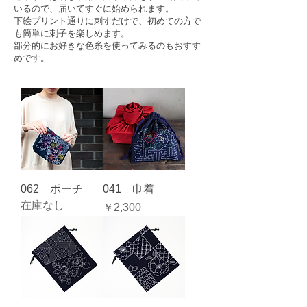
いるので、届いてすぐに始められます。
下絵プリント通りに刺すだけで、初めての方で
も簡単に刺子を楽しめます。
部分的にお好きな色糸を使ってみるのもおすす
めです。
062 ポーチ
041 巾着
在庫なし
価格
￥2,300