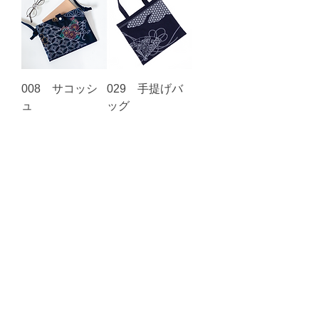
008 サコッシ
029 手提げバ
ュ
ッグ
価格
価格
￥3,000
￥2,800
もっと見る
​ご注文FAXはこちらからダ
ウンロード