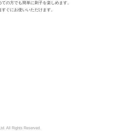
めての方でも簡単に刺子を楽しめます。
【返品方法】
はすぐにお使いいただけます。
メールにて返金要請し
7日以内にご購入代金
す。
：00-17：00，最后18:00）
待）
d. All Rights Reserved.