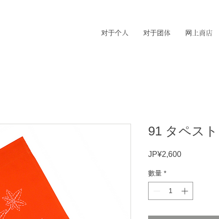
对于个人
对于团体
网上商店
91 タペス
JP¥2,600
價
格
數量
*