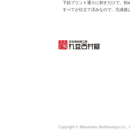
下絵プリント通りに刺すだけで、初
すべてが仕立て済みなので、完成後
〒604-8276
进入京都市中京区小川通御池南
TEL：075-211-3273（接待时间9
传真：075-221-1967（24小时接
Copyright © Marumasu Nishimuraya Co., Lt