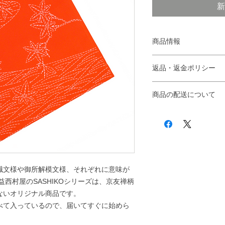
新
商品情報
セット内容：下絵プリ
返品・返金ポリシー
１かせ、刺し子針×１
「不良品・当社の商品
サイズ 縦40cm × 横30
商品の配送について
たします。
配送途中の破損などの
価格は税込価格です。
指定日が無ければ入金
ご連絡下さい。
ます。
送料・手数料ともに弊
商品は一つ一つ手で染
当店は海外へ発送を行
ます。
なります。色ムラ等が
ではございませんので
【返品対象】
職文様や御所解模文様、それぞれに意味が
「不良品・当社の商品
西村屋のSASHIKOシリーズは、京友禅柄
【返品時期】
ないオリジナル商品です。
ご購入後7日以内にご
べて入っているので、届いてすぐに始めら
ります。