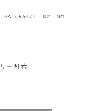
什么是丸丸西村屋？
博客
询问
トリー 紅葉